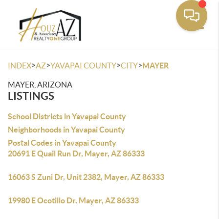
Toggle
>
>
>
>
INDEX
AZ
YAVAPAI COUNTY
CITY
MAYER
MAYER, ARIZONA
LISTINGS
School Districts in Yavapai County
Neighborhoods in Yavapai County
Postal Codes in Yavapai County
20691 E Quail Run Dr, Mayer, AZ 86333
16063 S Zuni Dr, Unit 2382, Mayer, AZ 86333
19980 E Ocotillo Dr, Mayer, AZ 86333